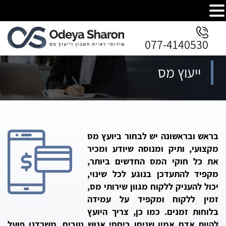
077-4140530
ייעוץ מס
בראש ובראשונה יש לבחור ביועץ מס
מקצועי, ותיק ומנוסה שיודע ומכיר
את כל חוקי המס החדשים ביותר,
מקפיד להתעדכן בנוגע לכל שינוי,
יכול להעניק ללקוח מגוון שירותי מס,
זמין ללקוח ומקפיד על עמידה
בלוחות זמנים. כמו כן, צריך היועץ
להיות אדם אמין שניחן ביחסי אנוש טובים. משרדנו פועל