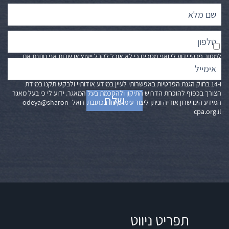
ידוע לי כי לא חלה עלי כל חובה חוקית למסור מידע אודותי, במידה ולא אסכים
למסור פרטי ידוע לי ואני מסכים כי לא אוכל לקבל ייעוץ או שרות אני נותנת את
הסכמתי לשימוש במידע אודותיי למטרת ייעוץ וקבלת שרות וכי מידע אודותיי יימסר
לצדדי ג׳ הרלוונטיים לצורך קבלת ייעוץ או שרות. ידוע לי כי בהתאם לסעיפים 13
ו-14 בחוק הגנת הפרטיות באפשרותי לעיין במידע אודותיי ולבקש תקנו במידת
הצורך בכפוף להוכחת הדרוש התיקון ולהסכמת בעל המאגר. ידוע לי כי בעל מאגר
המידע הינו שרון אודיה וניתן ליצור עימו קשר בכתובת דואל
odeya@sharon-
cpa.org.il
תפריט ניווט