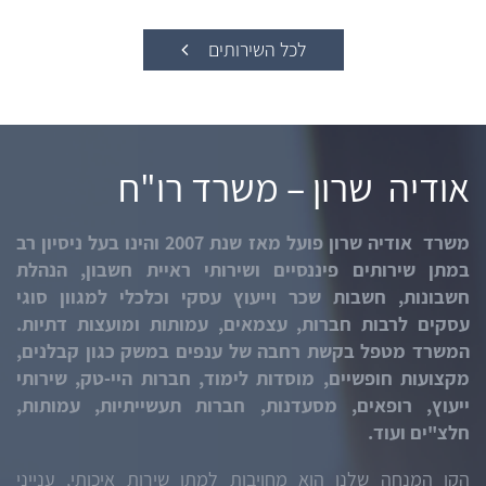
לכל השירותים
אודיה שרון – משרד רו"ח
משרד אודיה שרון פועל מאז שנת 2007 והינו בעל ניסיון רב
במתן שירותים פיננסיים ושירותי ראיית חשבון, הנהלת
חשבונות, חשבות שכר וייעוץ עסקי וכלכלי למגוון סוגי
עסקים לרבות חברות, עצמאים, עמותות ומועצות דתיות.
המשרד מטפל בקשת רחבה של ענפים במשק כגון קבלנים,
מקצועות חופשיים, מוסדות לימוד, חברות היי-טק, שירותי
ייעוץ, רופאים, מסעדנות, חברות תעשייתיות, עמותות,
חלצ"ים ועוד.
הקו המנחה שלנו הוא מחויבות למתן שירות איכותי, ענייני