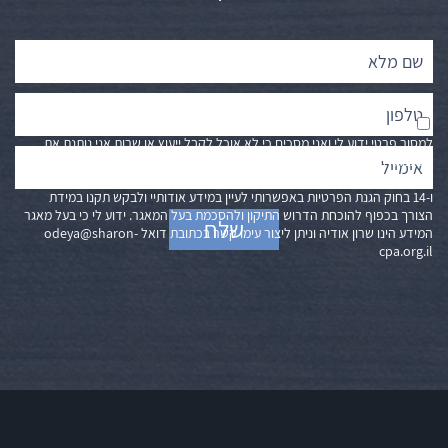
ידוע לי כי לא חלה עלי כל חובה חוקית למסור מידע אודותי, במידה ולא אסכים
למסור פרטי ידוע לי ואני מסכים כי לא אוכל לקבל ייעוץ או שרות אני נותנת את
הסכמתי לשימוש במידע אודותיי למטרת ייעוץ וקבלת שרות וכי מידע אודותיי יימסר
לצדדי ג׳ הרלוונטיים לצורך קבלת ייעוץ או שרות. ידוע לי כי בהתאם לסעיפים 13
ו-14 בחוק הגנת הפרטיות באפשרותי לעיין במידע אודותיי ולבקש תקנו במידת
הצורך בכפוף להוכחת הדרוש התיקון ולהסכמת בעל המאגר. ידוע לי כי בעל מאגר
המידע הינו שרון אודיה וניתן ליצור עימו קשר בכתובת דואל
odeya@sharon-
cpa.org.il